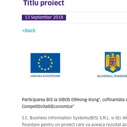
Titlu proiect
13 September 2018
<Back
Participarea BIS la SIBOS 09Hong-Kong”, cofinantata 
CompetitivitatiiEconomice”
S.C. Business Information Systems(BIS) S.R.L. si OI/ A
finantare pentru un proiect care va aveaca rezultat 