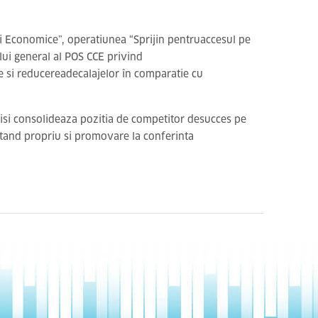
i Economice”, operatiunea “Sprijin pentruaccesul pe
ului general al POS CCE privind
le si reducereadecalajelor în comparatie cu
S isi consolideaza pozitia de competitor desucces pe
ustand propriu si promovare la conferinta