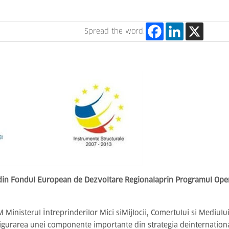
Spread the word:
din Fondul European de Dezvoltare Regionalaprin Programul Opera
M Ministerul Întreprinderilor Mici siMijlocii, Comertului si Mediul
asigurarea unei componente importante din strategia deinternatio