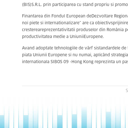
(BIS)S.R.L. prin participarea cu stand propriu si pro
Finantarea din Fondul European deDezvoltare Regional
noi piete si internationalizare” are ca obiectivsprijini
crestereareprezentativitatii produselor din România pe
productivitatea medie a UniuniiEuropene.
Avand adoptate tehnologiile de vârf sistandardele de f
piata Uniunii Europene si nu numai, aplicând strategia
internationala SIBOS 09 -Hong Kong reprezinta un pa
S