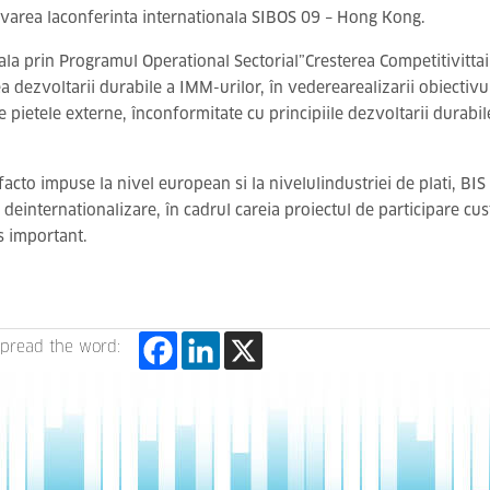
movarea laconferinta internationala SIBOS 09 – Hong Kong.
a prin Programul Operational Sectorial”Cresterea Competitivittai
rea dezvoltarii durabile a IMM-urilor, în vederearealizarii obiectiv
 pietele externe, înconformitate cu principiile dezvoltarii durabi
acto impuse la nivel european si la nivelulindustriei de plati, BI
 deinternationalizare, în cadrul careia proiectul de participare c
s important.
pread the word: