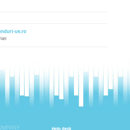
nduri-ue.ro
niei
OMPANY
Help desk